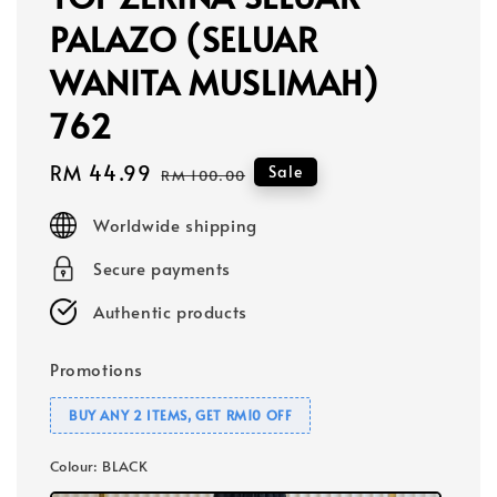
PALAZO (SELUAR
WANITA MUSLIMAH)
762
Sale
RM 44.99
Regular
Sale
RM 100.00
price
price
Worldwide shipping
Secure payments
Authentic products
Promotions
BUY ANY 2 ITEMS, GET RM10 OFF
Colour
: BLACK