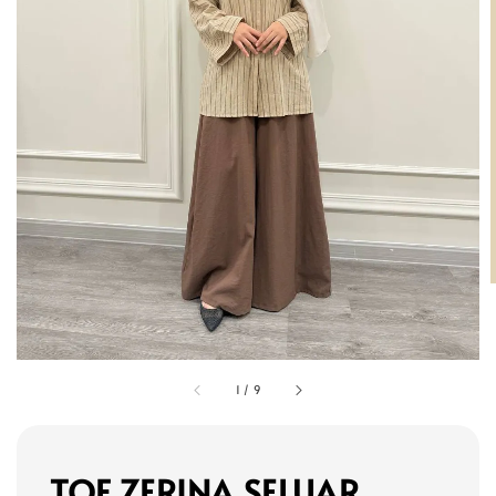
1
/
9
TOF ZERINA SELUAR