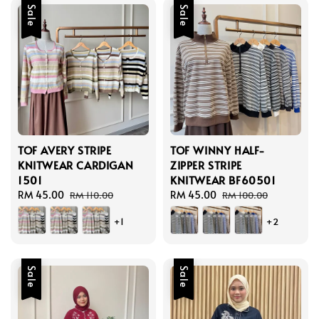
Sale
Sale
TOF AVERY STRIPE
TOF WINNY HALF-
KNITWEAR CARDIGAN
ZIPPER STRIPE
1501
KNITWEAR BF60501
Sale
RM 45.00
Regular
Sale
RM 45.00
Regular
RM 110.00
RM 100.00
price
price
price
price
+1
+2
Sale
Sale