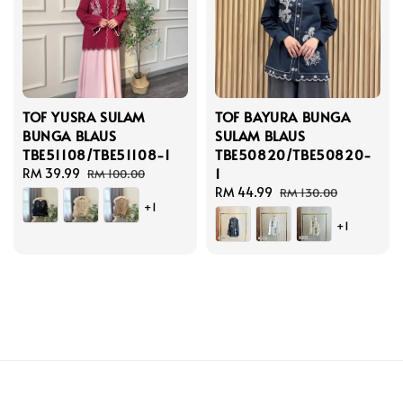
TOF YUSRA SULAM
TOF BAYURA BUNGA
BUNGA BLAUS
SULAM BLAUS
TBE51108/TBE51108-1
TBE50820/TBE50820-
1
Sale
RM 39.99
Regular
RM 100.00
price
price
Sale
RM 44.99
Regular
RM 130.00
+1
price
price
+1